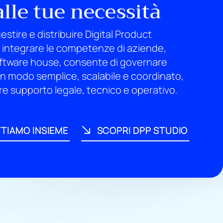
alle tue necessità
estire e distribuire Digital Product
 integrare le competenze di aziende,
oftware house, consente di governare
in modo semplice, scalabile e coordinato,
vare supporto legale, tecnico e operativo.
TIAMO INSIEME
SCOPRI DPP STUDIO