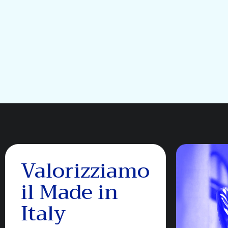
Valorizziamo
il Made in
Italy