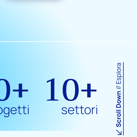
0+
10+
ogetti
settori