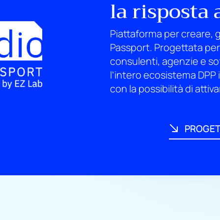
la risposta 
Piattaforma per creare, g
Passport. Progettata per
consulenti, agenzie e s
l’intero ecosistema DPP 
con la possibilità di atti
PROGET