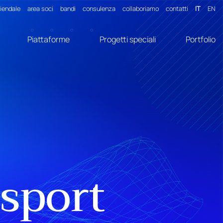
ziendale
area soci
bandi
consulenza
collaboriamo
contatti
IT
EN
Piattaforme
Progetti speciali
Portfolio
ssport