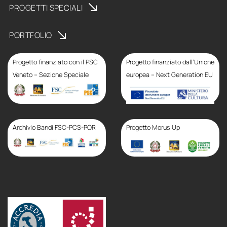
PROGETTI SPECIALI
PORTFOLIO
Progetto finanziato con il PSC
Progetto finanziato dall’Unione
Veneto – Sezione Speciale
europea – Next Generation EU
Progetto finanziato con
il PSC Veneto – Sezione
Speciale
Archivio Bandi FSC-PCS-POR
Progetto Morus Up