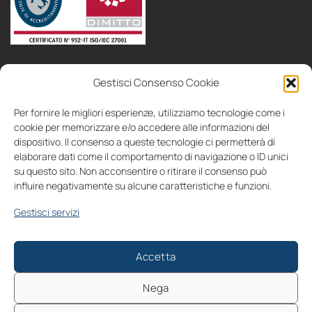
politica
area
Gestisci Consenso Cookie
bandi
consulenza
collaboriamo
contatti
IT
EN
aziendale
soci
Per fornire le migliori esperienze, utilizziamo tecnologie come i
cookie per memorizzare e/o accedere alle informazioni del
dispositivo. Il consenso a queste tecnologie ci permetterà di
elaborare dati come il comportamento di navigazione o ID unici
su questo sito. Non acconsentire o ritirare il consenso può
influire negativamente su alcune caratteristiche e funzioni.
Seguici su
Gestisci servizi
IT
EN
Cookies
Privacy
2026 © All rights reserved | EZ Lab Srl - Sede legale: Piazza A. de
Accetta
Gasperi 28, 35131 Padova, Italia - P.IVA: 04832270286 | PEC:
ezlab@assicurata.it | SdI: M5UXCR1
Nega
Numero REA: PD - 422002 | Ufficio Registro Imprese di Padova |
Iscritta all'Anagrafe Nazionale delle Ricerche (MUR) | Capitale