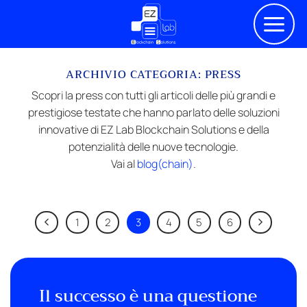
Salta
ai
contenuti
ARCHIVIO CATEGORIA:
PRESS
Scopri la press con tutti gli articoli delle più grandi e
prestigiose testate che hanno parlato delle soluzioni
innovative di EZ Lab Blockchain Solutions e della
potenzialità delle nuove tecnologie.
Vai al
blog(chain)
.
1
2
3
4
5
6
Il successo è una questione