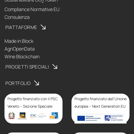
2
Compliance Normative EU
Consulenza
PIATTAFORME
Made in Block
AgriOpenData
Wine Blockchain
PROGETTI SPECIALI
PORTFOLIO
Progetto finanziato con il PSC
Progetto finanziato dall’Unione
Veneto – Sezione Speciale
europea – Next Generation EU
Progetto finanziato con
il PSC Veneto – Sezione