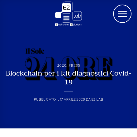
Salta
ai
contenuti
2020
,
PRESS
Blockchain per i kit diagnostici Covid-
19
PUBBLICATO IL
17 APRILE 2020
DA
EZ LAB