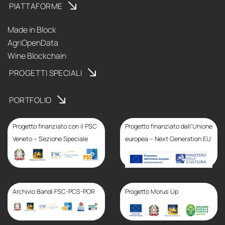
PIATTAFORME
Made in Block
AgriOpenData
Wine Blockchain
PROGETTI SPECIALI
PORTFOLIO
Progetto finanziato con il PSC
Progetto finanziato dall’Unione
Veneto – Sezione Speciale
europea – Next Generation EU
Progetto finanziato con
il PSC Veneto – Sezione
Speciale
Archivio Bandi FSC-PCS-POR
Progetto Morus Up