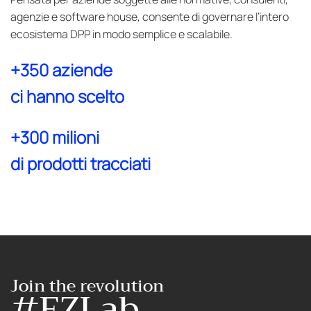
agenzie e software house, consente di governare l’intero
ecosistema DPP in modo semplice e scalabile.
+350 aziende
ci hanno scelto
+300 milioni
di prodotti tracciati
Join the revolution
#EZLab