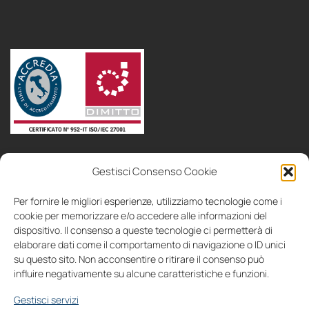
politica
area
Gestisci Consenso Cookie
bandi
consulenza
collaboriamo
contatti
IT
EN
aziendale
soci
Per fornire le migliori esperienze, utilizziamo tecnologie come i
cookie per memorizzare e/o accedere alle informazioni del
dispositivo. Il consenso a queste tecnologie ci permetterà di
elaborare dati come il comportamento di navigazione o ID unici
su questo sito. Non acconsentire o ritirare il consenso può
influire negativamente su alcune caratteristiche e funzioni.
Seguici su
Gestisci servizi
IT
EN
Cookies
Privacy