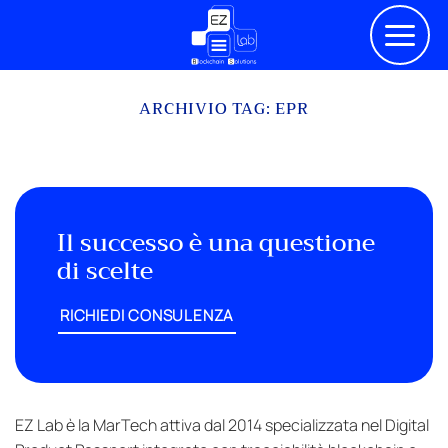
Salta
ai
contenuti
ARCHIVIO TAG:
EPR
Il successo è una questione
di scelte
RICHIEDI CONSULENZA
EZ Lab è la MarTech attiva dal 2014 specializzata nel Digital