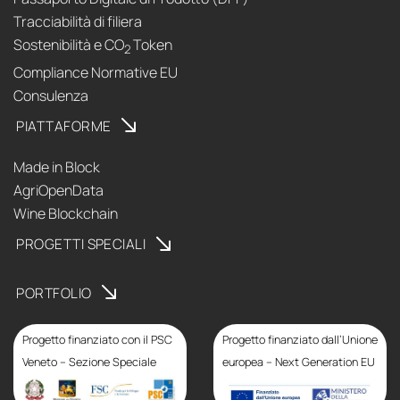
Tracciabilità di filiera
Sostenibilità e CO
Token
2
Compliance Normative EU
Consulenza
PIATTAFORME
Made in Block
AgriOpenData
Wine Blockchain
PROGETTI SPECIALI
PORTFOLIO
Progetto finanziato con il PSC
Progetto finanziato dall’Unione
Veneto – Sezione Speciale
europea – Next Generation EU