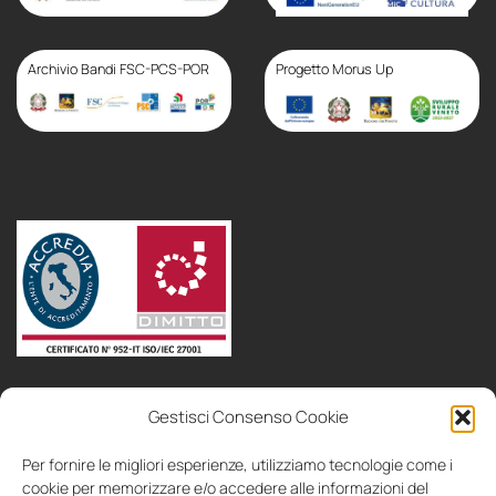
Progetto finanziato con
il PSC Veneto – Sezione
Speciale
Archivio Bandi FSC-PCS-POR
Progetto Morus Up
politica
area
Gestisci Consenso Cookie
bandi
consulenza
collaboriamo
contatti
IT
EN
aziendale
soci
Per fornire le migliori esperienze, utilizziamo tecnologie come i
cookie per memorizzare e/o accedere alle informazioni del