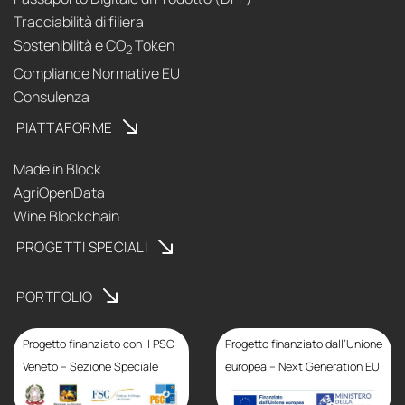
Tracciabilità di filiera
Sostenibilità e CO
Token
2
Compliance Normative EU
Consulenza
PIATTAFORME
Made in Block
AgriOpenData
Wine Blockchain
PROGETTI SPECIALI
PORTFOLIO
Progetto finanziato con il PSC
Progetto finanziato dall’Unione
Veneto – Sezione Speciale
europea – Next Generation EU