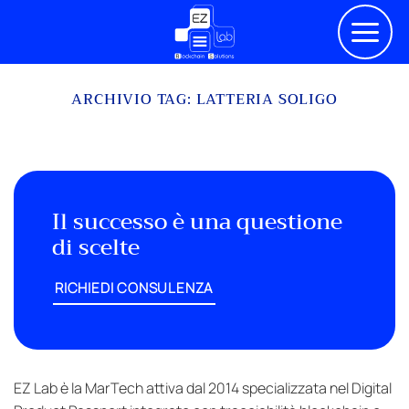
Salta
ai
contenuti
ARCHIVIO TAG:
LATTERIA SOLIGO
Il successo è una questione
di scelte
RICHIEDI CONSULENZA
EZ Lab è la MarTech attiva dal 2014 specializzata nel Digital