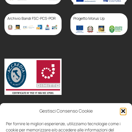
Progetto finanziato con
il PSC Veneto – Sezione
Speciale
Archivio Bandi FSC-PCS-POR
Progetto Morus Up
politica
area
Gestisci Consenso Cookie
bandi
consulenza
collaboriamo
contatti
IT
EN
aziendale
soci
Per fornire le migliori esperienze, utilizziamo tecnologie come i
cookie per memorizzare e/o accedere alle informazioni del